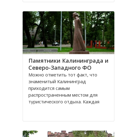
Санкт-Петербурге, поэтому летом
на пляжах области можно
полноценно отдохнуть
Памятники Калининграда и
Северо-Западного ФО
Можно отметить тот факт, что
знаменитый Калининград
приходится самым
распространенным местом для
туристического отдыха. Каждая
городская черта напоминает о
былой Пруссии, что, безусловно,
притягивает, усиливает желание
человека попасть в этот
привлекательное место. Здесь