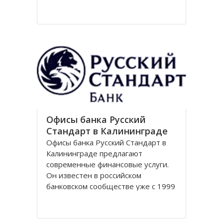
Национальный парк Куршская коса
стал одним из первых
национальных парков в Советском
Союзе, организованных в конце
80-х годов. Позже он был включен
в
Офисы банка Русский
Стандарт в Калининграде
Офисы банка Русский Стандарт в
Калининграде предлагают
современные финансовые услуги.
Он известен в российском
банковском сообществе уже с 1999
года, когда был зарегистрирован
устав кредитной организации. В
настоящее время он является