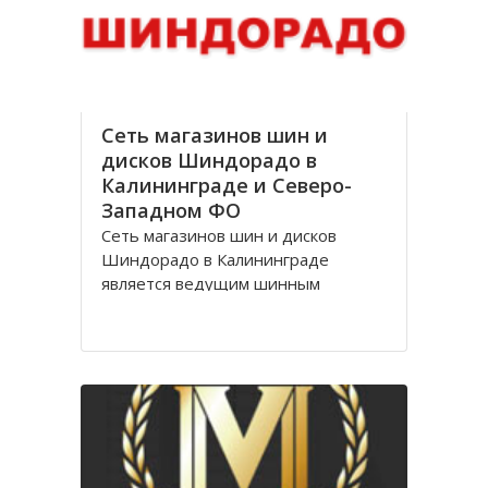
стоимости, Оптик трейд
Сеть магазинов шин и
дисков Шиндорадо в
Калининграде и Северо-
Западном ФО
Сеть магазинов шин и дисков
Шиндорадо в Калининграде
является ведущим шинным
дискаунтером в регионе. На
сегодняшний день насчитывается
восемь магазинов, но компания не
желает останавливаться на
достигнутом уровне и продолжает
расширяться.
Магазины Шиндорадо в