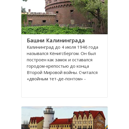
представлены прекрасные
Башни Калининграда
Калининград до 4 июля 1946 года
назывался Кёнигсбергом. Он был
построен как замок и оставался
городом-крепостью до конца
Второй Мировой войны. Считался
«двойным тет-де-понтом» -
«береговой крепостью на обеих
сторонах реки».
Благодаря богатой военной
истории, сохранилось много арок и