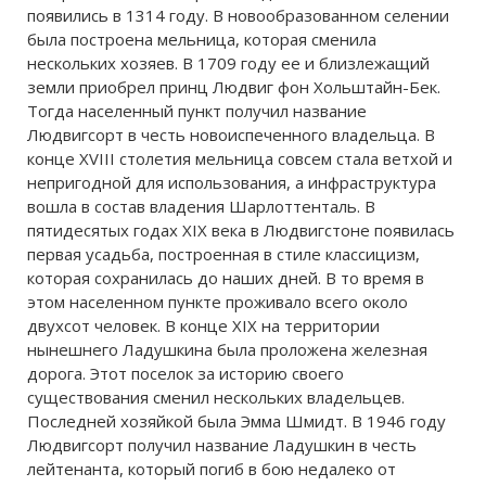
появились в 1314 году. В новообразованном селении
была построена мельница, которая сменила
нескольких хозяев. В 1709 году ее и близлежащий
земли приобрел принц Людвиг фон Хольштайн-Бек.
Тогда населенный пункт получил название
Людвигсорт в честь новоиспеченного владельца. В
конце XVIII столетия мельница совсем стала ветхой и
непригодной для использования, а инфраструктура
вошла в состав владения Шарлоттенталь. В
пятидесятых годах XIX века в Людвигстоне появилась
первая усадьба, построенная в стиле классицизм,
которая сохранилась до наших дней. В то время в
этом населенном пункте проживало всего около
двухсот человек. В конце XIX на территории
нынешнего Ладушкина была проложена железная
дорога. Этот поселок за историю своего
существования сменил нескольких владельцев.
Последней хозяйкой была Эмма Шмидт. В 1946 году
Людвигсорт получил название Ладушкин в честь
лейтенанта, который погиб в бою недалеко от