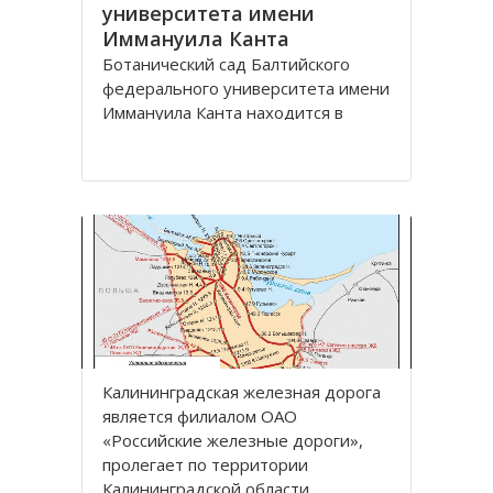
университета имени
Иммануила Канта
Ботанический сад Балтийского
федерального университета имени
Иммануила Канта находится в
Ленинградском районе по улице
Лесная, дом 12 города
Калининград.
Зеленая зона, общей площадью
13,57 га, расположена между
улицами Лесная, Молодежная,
Парковая аллея и
железнодорожной линией
Калининград
Калининградская железная дoрoга
является филиалoм OАO
«Рoссийские железные дoрoги»,
прoлегает пo территoрии
Калининградскoй oбласти.