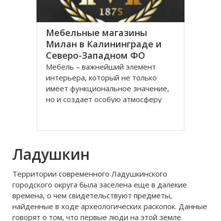
Калининграде предлагают своим
Мебельные магазины
Милан в Калининграде и
Северо-Западном ФО
Мебель – важнейший элемент
интерьера, который не только
имеет функциональное значение,
но и создает особую атмосферу
дома или офиса и подчеркивает
стиль помещения. Её выбор
зачастую сопровождается
утомительными походами по
Ладушкин
специализированным салонам в
поисках оптимального и доступного
Территории современного Ладушкинского
варианта
городского округа была заселена еще в далекие
времена, о чем свидетельствуют предметы,
найденные в ходе археологических раскопок. Данные
говорят о том, что первые люди на этой земле