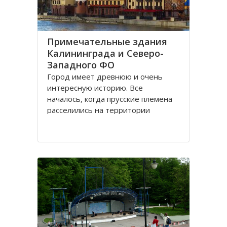
Примечательные здания
Калининграда и Северо-
Западного ФО
Город имеет древнюю и очень
интересную историю. Все
началось, когда прусские племена
расселились на территории
будущего городка в 1 веке.
Изначально он строился как город
-крепость. Многие сооружения
напоминают об этом до сих пор.
Сегодня это самый западный
мегаполис России. Ежегодно сюда