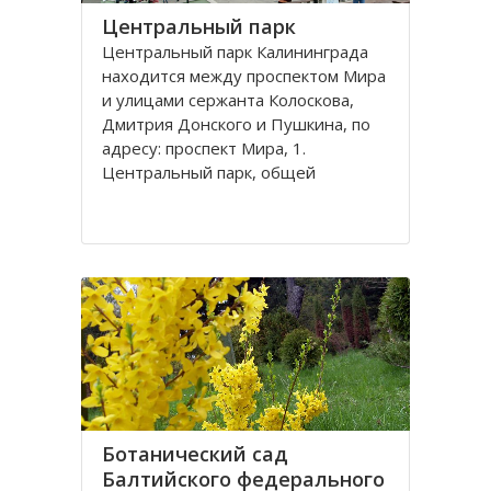
Центральный парк
Центральный парк Калининграда
находится между проспектом Мира
и улицами сержанта Колоскова,
Дмитрия Донского и Пушкина, по
адресу: проспект Мира, 1.
Центральный парк, общей
площадью 47 га, состоит из
бывшей летней резиденции
прусского королевства парка
Луизенваль и старого
альтштадского кладбища
Ботанический сад
Балтийского федерального