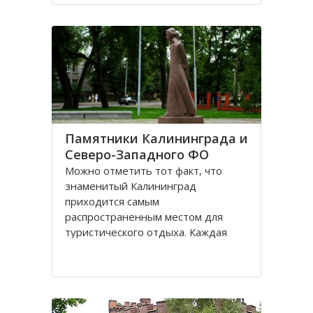
Санкт-Петербурге, поэтому летом
на пляжах области можно
полноценно отдохнуть
Памятники Калининграда и
Северо-Западного ФО
Можно отметить тот факт, что
знаменитый Калининград
приходится самым
распространенным местом для
туристического отдыха. Каждая
городская черта напоминает о
былой Пруссии, что, безусловно,
притягивает, усиливает желание
человека попасть в этот
привлекательное место. Здесь