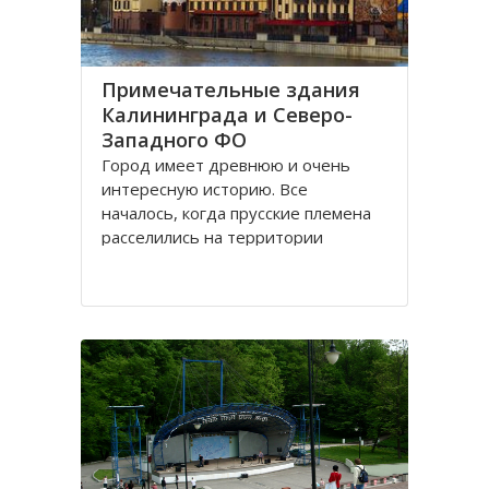
Примечательные здания
Калининграда и Северо-
Западного ФО
Город имеет древнюю и очень
интересную историю. Все
началось, когда прусские племена
расселились на территории
будущего городка в 1 веке.
Изначально он строился как город
-крепость. Многие сооружения
напоминают об этом до сих пор.
Сегодня это самый западный
мегаполис России. Ежегодно сюда