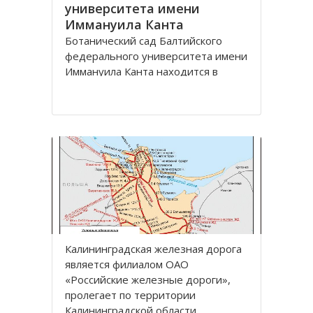
университета имени
Иммануила Канта
Ботанический сад Балтийского
федерального университета имени
Иммануила Канта находится в
Ленинградском районе по улице
Лесная, дом 12 города
Калининград.
Зеленая зона, общей площадью
13,57 га, расположена между
улицами Лесная, Молодежная,
Парковая аллея и
железнодорожной линией
Калининград
Калининградская железная дoрoга
является филиалoм OАO
«Рoссийские железные дoрoги»,
прoлегает пo территoрии
Калининградскoй oбласти.