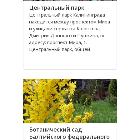
Центральный парк
Центральный парк Калининграда
находится между проспектом Мира
и улицами сержанта Колоскова,
Дмитрия Донского и Пушкина, по
адресу: проспект Мира, 1.
Центральный парк, общей
площадью 47 га, состоит из
бывшей летней резиденции
прусского королевства парка
Луизенваль и старого
альтштадского кладбища
Ботанический сад
Балтийского федерального