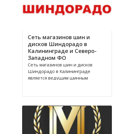
стоимости, Оптик трейд
Сеть магазинов шин и
дисков Шиндорадо в
Калининграде и Северо-
Западном ФО
Сеть магазинов шин и дисков
Шиндорадо в Калининграде
является ведущим шинным
дискаунтером в регионе. На
сегодняшний день насчитывается
восемь магазинов, но компания не
желает останавливаться на
достигнутом уровне и продолжает
расширяться.
Магазины Шиндорадо в