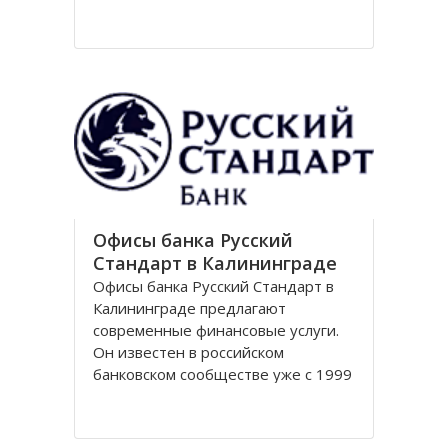
Национальный парк Куршская коса
стал одним из первых
национальных парков в Советском
Союзе, организованных в конце
80-х годов. Позже он был включен
в
Офисы банка Русский
Стандарт в Калининграде
Офисы банка Русский Стандарт в
Калининграде предлагают
современные финансовые услуги.
Он известен в российском
банковском сообществе уже с 1999
года, когда был зарегистрирован
устав кредитной организации. В
настоящее время он является