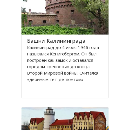
представлены прекрасные
Башни Калининграда
Калининград до 4 июля 1946 года
назывался Кёнигсбергом. Он был
построен как замок и оставался
городом-крепостью до конца
Второй Мировой войны. Считался
«двойным тет-де-понтом» -
«береговой крепостью на обеих
сторонах реки».
Благодаря богатой военной
истории, сохранилось много арок и