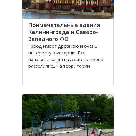
Примечательные здания
Калининграда и Северо-
Западного ФО
Город имеет древнюю и очень
интересную историю. Все
началось, когда прусские племена
расселились на территории
будущего городка в 1 веке.
Изначально он строился как город
-крепость. Многие сооружения
напоминают об этом до сих пор.
Сегодня это самый западный
мегаполис России. Ежегодно сюда