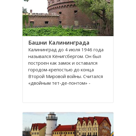
представлены прекрасные
Башни Калининграда
Калининград до 4 июля 1946 года
назывался Кёнигсбергом. Он был
построен как замок и оставался
городом-крепостью до конца
Второй Мировой войны. Считался
«двойным тет-де-понтом» -
«береговой крепостью на обеих
сторонах реки».
Благодаря богатой военной
истории, сохранилось много арок и