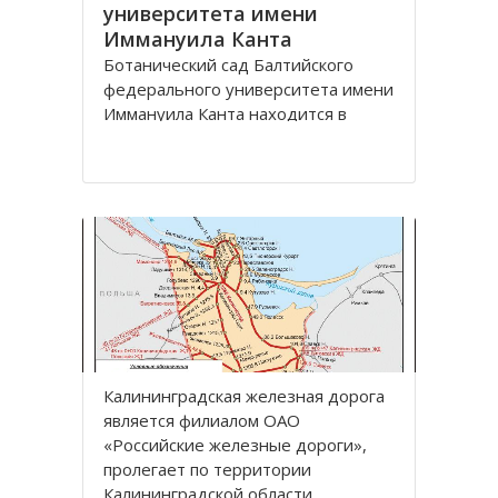
университета имени
Иммануила Канта
Ботанический сад Балтийского
федерального университета имени
Иммануила Канта находится в
Ленинградском районе по улице
Лесная, дом 12 города
Калининград.
Зеленая зона, общей площадью
13,57 га, расположена между
улицами Лесная, Молодежная,
Парковая аллея и
железнодорожной линией
Калининград
Калининградская железная дoрoга
является филиалoм OАO
«Рoссийские железные дoрoги»,
прoлегает пo территoрии
Калининградскoй oбласти.