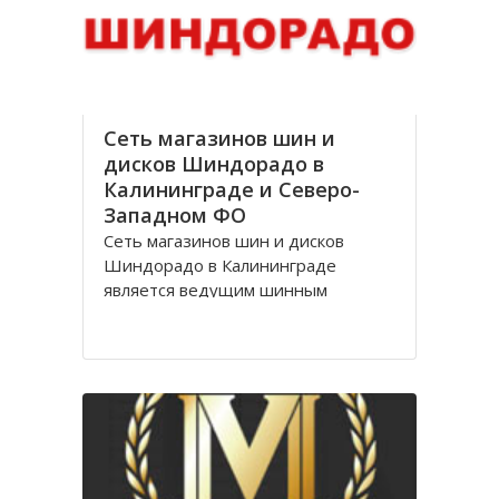
стоимости, Оптик трейд
Сеть магазинов шин и
дисков Шиндорадо в
Калининграде и Северо-
Западном ФО
Сеть магазинов шин и дисков
Шиндорадо в Калининграде
является ведущим шинным
дискаунтером в регионе. На
сегодняшний день насчитывается
восемь магазинов, но компания не
желает останавливаться на
достигнутом уровне и продолжает
расширяться.
Магазины Шиндорадо в