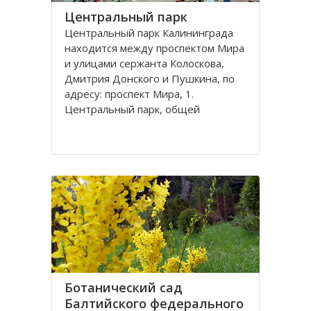
Центральный парк
Центральный парк Калининграда
находится между проспектом Мира
и улицами сержанта Колоскова,
Дмитрия Донского и Пушкина, по
адресу: проспект Мира, 1.
Центральный парк, общей
площадью 47 га, состоит из
бывшей летней резиденции
прусского королевства парка
Луизенваль и старого
альтштадского кладбища
Ботанический сад
Балтийского федерального