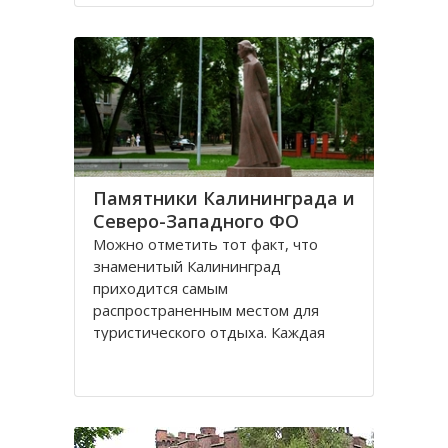
Санкт-Петербурге, поэтому летом
на пляжах области можно
полноценно отдохнуть
Памятники Калининграда и
Северо-Западного ФО
Можно отметить тот факт, что
знаменитый Калининград
приходится самым
распространенным местом для
туристического отдыха. Каждая
городская черта напоминает о
былой Пруссии, что, безусловно,
притягивает, усиливает желание
человека попасть в этот
привлекательное место. Здесь