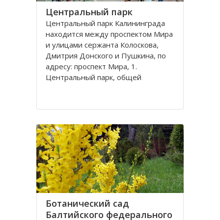
Центральный парк
Центральный парк Калининграда
находится между проспектом Мира
и улицами сержанта Колоскова,
Дмитрия Донского и Пушкина, по
адресу: проспект Мира, 1.
Центральный парк, общей
площадью 47 га, состоит из
бывшей летней резиденции
прусского королевства парка
Луизенваль и старого
альтштадского кладбища
Ботанический сад
Балтийского федерального