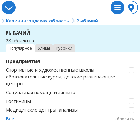
Калининградская область
Рыбачий
Россия
Рыбачий
Украина
Казахстан
Беларусь
РЫБАЧИЙ
28 объектов
Алтайский край
Винницкая область
Акмолинская область
Брестская область
А.Космодемьянского
Вологодская о
Львовская обл
Жамбылская об
Гродненская о
Большаково
Популярное
Улицы
Рубрики
Амурская область
Волынская область
Актюбинская область
Витебская область
Алексеевка
Воронежская о
Николаевская 
Западно-Казахс
Минская облас
Большое Исако
Предприятия
Спортивные и художественные школы,
Архангельская область
Днепропетровская область
Алматинская область
Гомельская область
Бабушкино
Донецкая обла
Одесская обла
Карагандинска
Могилёвская о
Большое Село
образовательные курсы, детские развивающие
центры
Астраханская область
Житомирская область
Алматы
Багратионово
Еврейская авт
Полтавская об
Костанайская 
Васильково
Социальная помощь и защита
Гостиницы
Белгородская область
Закарпатская область
Астана
Багратионовск
Забайкальский
Ровненская об
Кызылординска
Верхний Бисер
Медицинские центры, анализы
Все
Сбросить
Брянская область
Ивано-Франковская область
Атырауская область
Балтийск
Запорожская о
Сумская облас
Мангистауская
Вершково
Владимирская область
Киевская область
Байконур
Бережки
Ивановская об
Тернопольская
Павлодарская 
Весново