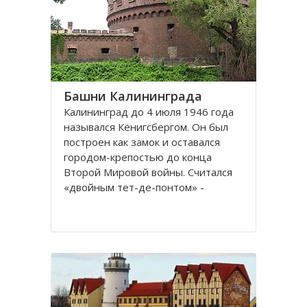
представлены прекрасные
Башни Калининграда
Калининград до 4 июля 1946 года
назывался Кёнигсбергом. Он был
построен как замок и оставался
городом-крепостью до конца
Второй Мировой войны. Считался
«двойным тет-де-понтом» -
«береговой крепостью на обеих
сторонах реки».
Благодаря богатой военной
истории, сохранилось много арок и