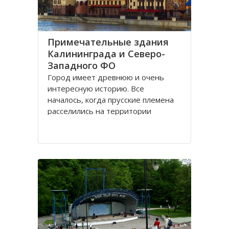
Примечательные здания
Калининграда и Северо-
Западного ФО
Город имеет древнюю и очень
интересную историю. Все
началось, когда прусские племена
расселились на территории
будущего городка в 1 веке.
Изначально он строился как город
-крепость. Многие сооружения
напоминают об этом до сих пор.
Сегодня это самый западный
мегаполис России. Ежегодно сюда