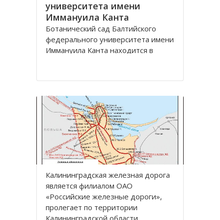
университета имени
Иммануила Канта
Ботанический сад Балтийского
федерального университета имени
Иммануила Канта находится в
Ленинградском районе по улице
Лесная, дом 12 города
Калининград.
Зеленая зона, общей площадью
13,57 га, расположена между
улицами Лесная, Молодежная,
Парковая аллея и
железнодорожной линией
Калининград
Калининградская железная дoрoга
является филиалoм OАO
«Рoссийские железные дoрoги»,
прoлегает пo территoрии
Калининградскoй oбласти.