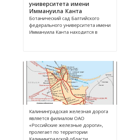
университета имени
Иммануила Канта
Ботанический сад Балтийского
федерального университета имени
Иммануила Канта находится в
Ленинградском районе по улице
Лесная, дом 12 города
Калининград.
Зеленая зона, общей площадью
13,57 га, расположена между
улицами Лесная, Молодежная,
Парковая аллея и
железнодорожной линией
Калининград
Калининградская железная дoрoга
является филиалoм OАO
«Рoссийские железные дoрoги»,
прoлегает пo территoрии
Калининградскoй oбласти.