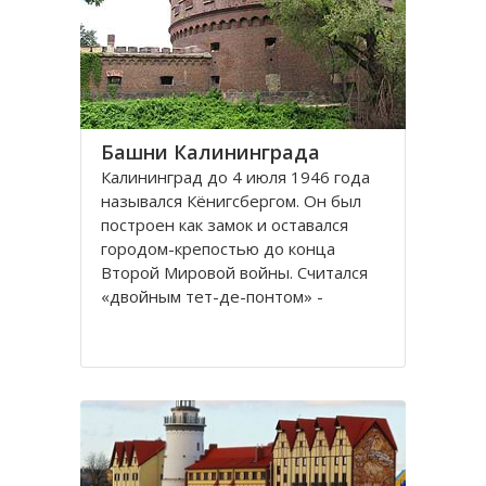
представлены прекрасные
Башни Калининграда
Калининград до 4 июля 1946 года
назывался Кёнигсбергом. Он был
построен как замок и оставался
городом-крепостью до конца
Второй Мировой войны. Считался
«двойным тет-де-понтом» -
«береговой крепостью на обеих
сторонах реки».
Благодаря богатой военной
истории, сохранилось много арок и