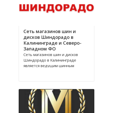
стоимости, Оптик трейд
Сеть магазинов шин и
дисков Шиндорадо в
Калининграде и Северо-
Западном ФО
Сеть магазинов шин и дисков
Шиндорадо в Калининграде
является ведущим шинным
дискаунтером в регионе. На
сегодняшний день насчитывается
восемь магазинов, но компания не
желает останавливаться на
достигнутом уровне и продолжает
расширяться.
Магазины Шиндорадо в