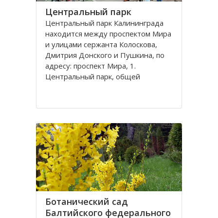
Центральный парк
Центральный парк Калининграда
находится между проспектом Мира
и улицами сержанта Колоскова,
Дмитрия Донского и Пушкина, по
адресу: проспект Мира, 1.
Центральный парк, общей
площадью 47 га, состоит из
бывшей летней резиденции
прусского королевства парка
Луизенваль и старого
альтштадского кладбища
Ботанический сад
Балтийского федерального