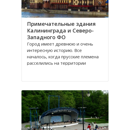
Примечательные здания
Калининграда и Северо-
Западного ФО
Город имеет древнюю и очень
интересную историю. Все
началось, когда прусские племена
расселились на территории
будущего городка в 1 веке.
Изначально он строился как город
-крепость. Многие сооружения
напоминают об этом до сих пор.
Сегодня это самый западный
мегаполис России. Ежегодно сюда