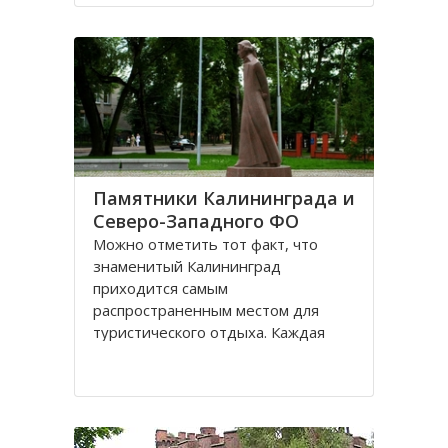
Санкт-Петербурге, поэтому летом
на пляжах области можно
полноценно отдохнуть
Памятники Калининграда и
Северо-Западного ФО
Можно отметить тот факт, что
знаменитый Калининград
приходится самым
распространенным местом для
туристического отдыха. Каждая
городская черта напоминает о
былой Пруссии, что, безусловно,
притягивает, усиливает желание
человека попасть в этот
привлекательное место. Здесь