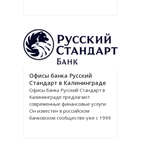
Национальный парк Куршская коса
стал одним из первых
национальных парков в Советском
Союзе, организованных в конце
80-х годов. Позже он был включен
в
Офисы банка Русский
Стандарт в Калининграде
Офисы банка Русский Стандарт в
Калининграде предлагают
современные финансовые услуги.
Он известен в российском
банковском сообществе уже с 1999
года, когда был зарегистрирован
устав кредитной организации. В
настоящее время он является