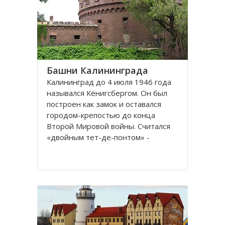
представлены прекрасные
Башни Калининграда
Калининград до 4 июля 1946 года
назывался Кёнигсбергом. Он был
построен как замок и оставался
городом-крепостью до конца
Второй Мировой войны. Считался
«двойным тет-де-понтом» -
«береговой крепостью на обеих
сторонах реки».
Благодаря богатой военной
истории, сохранилось много арок и