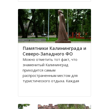
Санкт-Петербурге, поэтому летом
на пляжах области можно
полноценно отдохнуть
Памятники Калининграда и
Северо-Западного ФО
Можно отметить тот факт, что
знаменитый Калининград
приходится самым
распространенным местом для
туристического отдыха. Каждая
городская черта напоминает о
былой Пруссии, что, безусловно,
притягивает, усиливает желание
человека попасть в этот
привлекательное место. Здесь