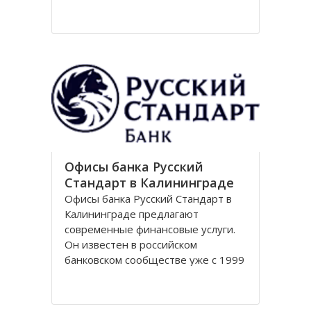
Национальный парк Куршская коса
стал одним из первых
национальных парков в Советском
Союзе, организованных в конце
80-х годов. Позже он был включен
в
Офисы банка Русский
Стандарт в Калининграде
Офисы банка Русский Стандарт в
Калининграде предлагают
современные финансовые услуги.
Он известен в российском
банковском сообществе уже с 1999
года, когда был зарегистрирован
устав кредитной организации. В
настоящее время он является