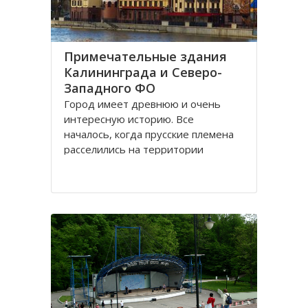
Примечательные здания
Калининграда и Северо-
Западного ФО
Город имеет древнюю и очень
интересную историю. Все
началось, когда прусские племена
расселились на территории
будущего городка в 1 веке.
Изначально он строился как город
-крепость. Многие сооружения
напоминают об этом до сих пор.
Сегодня это самый западный
мегаполис России. Ежегодно сюда