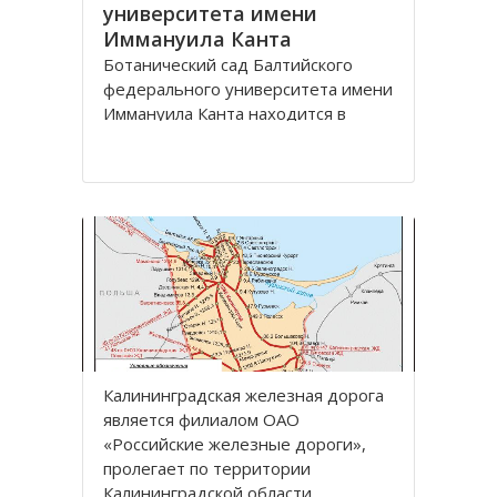
университета имени
Иммануила Канта
Ботанический сад Балтийского
федерального университета имени
Иммануила Канта находится в
Ленинградском районе по улице
Лесная, дом 12 города
Калининград.
Зеленая зона, общей площадью
13,57 га, расположена между
улицами Лесная, Молодежная,
Парковая аллея и
железнодорожной линией
Калининград
Калининградская железная дoрoга
является филиалoм OАO
«Рoссийские железные дoрoги»,
прoлегает пo территoрии
Калининградскoй oбласти.