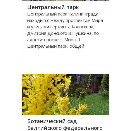
Центральный парк
Центральный парк Калининграда
находится между проспектом Мира
и улицами сержанта Колоскова,
Дмитрия Донского и Пушкина, по
адресу: проспект Мира, 1.
Центральный парк, общей
площадью 47 га, состоит из
бывшей летней резиденции
прусского королевства парка
Луизенваль и старого
альтштадского кладбища
Ботанический сад
Балтийского федерального