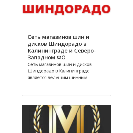
стоимости, Оптик трейд
Сеть магазинов шин и
дисков Шиндорадо в
Калининграде и Северо-
Западном ФО
Сеть магазинов шин и дисков
Шиндорадо в Калининграде
является ведущим шинным
дискаунтером в регионе. На
сегодняшний день насчитывается
восемь магазинов, но компания не
желает останавливаться на
достигнутом уровне и продолжает
расширяться.
Магазины Шиндорадо в