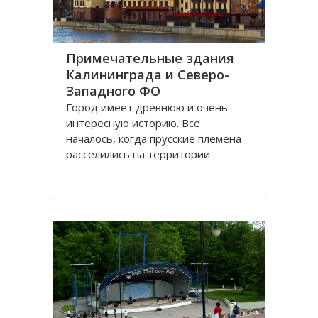
Примечательные здания
Калининграда и Северо-
Западного ФО
Город имеет древнюю и очень
интересную историю. Все
началось, когда прусские племена
расселились на территории
будущего городка в 1 веке.
Изначально он строился как город
-крепость. Многие сооружения
напоминают об этом до сих пор.
Сегодня это самый западный
мегаполис России. Ежегодно сюда