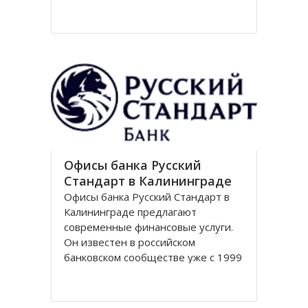
Национальный парк Куршская коса
стал одним из первых
национальных парков в Советском
Союзе, организованных в конце
80-х годов. Позже он был включен
в
Офисы банка Русский
Стандарт в Калининграде
Офисы банка Русский Стандарт в
Калининграде предлагают
современные финансовые услуги.
Он известен в российском
банковском сообществе уже с 1999
года, когда был зарегистрирован
устав кредитной организации. В
настоящее время он является