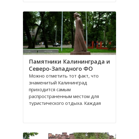
Санкт-Петербурге, поэтому летом
на пляжах области можно
полноценно отдохнуть
Памятники Калининграда и
Северо-Западного ФО
Можно отметить тот факт, что
знаменитый Калининград
приходится самым
распространенным местом для
туристического отдыха. Каждая
городская черта напоминает о
былой Пруссии, что, безусловно,
притягивает, усиливает желание
человека попасть в этот
привлекательное место. Здесь