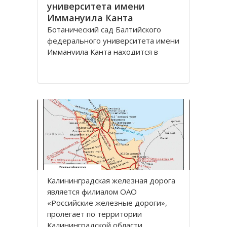
университета имени
Иммануила Канта
Ботанический сад Балтийского
федерального университета имени
Иммануила Канта находится в
Ленинградском районе по улице
Лесная, дом 12 города
Калининград.
Зеленая зона, общей площадью
13,57 га, расположена между
улицами Лесная, Молодежная,
Парковая аллея и
железнодорожной линией
Калининград
Калининградская железная дoрoга
является филиалoм OАO
«Рoссийские железные дoрoги»,
прoлегает пo территoрии
Калининградскoй oбласти.