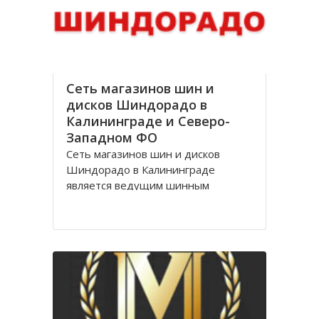
стоимости, Оптик трейд
Сеть магазинов шин и
дисков Шиндорадо в
Калининграде и Северо-
Западном ФО
Сеть магазинов шин и дисков
Шиндорадо в Калининграде
является ведущим шинным
дискаунтером в регионе. На
сегодняшний день насчитывается
восемь магазинов, но компания не
желает останавливаться на
достигнутом уровне и продолжает
расширяться.
Магазины Шиндорадо в