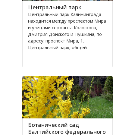
Центральный парк
Центральный парк Калининграда
находится между проспектом Мира
и улицами сержанта Колоскова,
Дмитрия Донского и Пушкина, по
адресу: проспект Мира, 1.
Центральный парк, общей
площадью 47 га, состоит из
бывшей летней резиденции
прусского королевства парка
Луизенваль и старого
альтштадского кладбища
Ботанический сад
Балтийского федерального