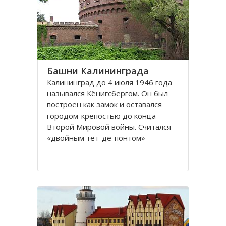
представлены прекрасные
Башни Калининграда
Калининград до 4 июля 1946 года
назывался Кёнигсбергом. Он был
построен как замок и оставался
городом-крепостью до конца
Второй Мировой войны. Считался
«двойным тет-де-понтом» -
«береговой крепостью на обеих
сторонах реки».
Благодаря богатой военной
истории, сохранилось много арок и