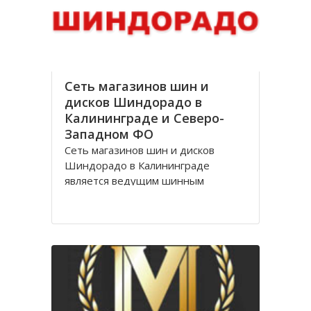
стоимости, Оптик трейд
Сеть магазинов шин и
дисков Шиндорадо в
Калининграде и Северо-
Западном ФО
Сеть магазинов шин и дисков
Шиндорадо в Калининграде
является ведущим шинным
дискаунтером в регионе. На
сегодняшний день насчитывается
восемь магазинов, но компания не
желает останавливаться на
достигнутом уровне и продолжает
расширяться.
Магазины Шиндорадо в