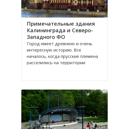
Примечательные здания
Калининграда и Северо-
Западного ФО
Город имеет древнюю и очень
интересную историю. Все
началось, когда прусские племена
расселились на территории
будущего городка в 1 веке.
Изначально он строился как город
-крепость. Многие сооружения
напоминают об этом до сих пор.
Сегодня это самый западный
мегаполис России. Ежегодно сюда