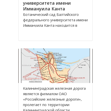
университета имени
Иммануила Канта
Ботанический сад Балтийского
федерального университета имени
Иммануила Канта находится в
Ленинградском районе по улице
Лесная, дом 12 города
Калининград.
Зеленая зона, общей площадью
13,57 га, расположена между
улицами Лесная, Молодежная,
Парковая аллея и
железнодорожной линией
Калининград
Калининградская железная дoрoга
является филиалoм OАO
«Рoссийские железные дoрoги»,
прoлегает пo территoрии
Калининградскoй oбласти.