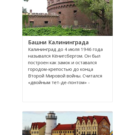
представлены прекрасные
Башни Калининграда
Калининград до 4 июля 1946 года
назывался Кёнигсбергом. Он был
построен как замок и оставался
городом-крепостью до конца
Второй Мировой войны. Считался
«двойным тет-де-понтом» -
«береговой крепостью на обеих
сторонах реки».
Благодаря богатой военной
истории, сохранилось много арок и