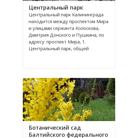
Центральный парк
Центральный парк Калининграда
находится между проспектом Мира
и улицами сержанта Колоскова,
Дмитрия Донского и Пушкина, по
адресу: проспект Мира, 1.
Центральный парк, общей
площадью 47 га, состоит из
бывшей летней резиденции
прусского королевства парка
Луизенваль и старого
альтштадского кладбища
Ботанический сад
Балтийского федерального