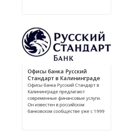
Национальный парк Куршская коса
стал одним из первых
национальных парков в Советском
Союзе, организованных в конце
80-х годов. Позже он был включен
в
Офисы банка Русский
Стандарт в Калининграде
Офисы банка Русский Стандарт в
Калининграде предлагают
современные финансовые услуги.
Он известен в российском
банковском сообществе уже с 1999
года, когда был зарегистрирован
устав кредитной организации. В
настоящее время он является