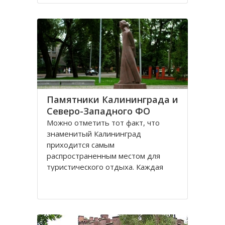
Санкт-Петербурге, поэтому летом
на пляжах области можно
полноценно отдохнуть
Памятники Калининграда и
Северо-Западного ФО
Можно отметить тот факт, что
знаменитый Калининград
приходится самым
распространенным местом для
туристического отдыха. Каждая
городская черта напоминает о
былой Пруссии, что, безусловно,
притягивает, усиливает желание
человека попасть в этот
привлекательное место. Здесь