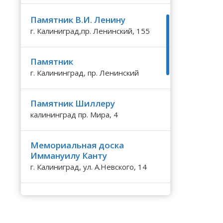
Волгоградская область
Кировоградская область
Восточно-Казахстанская область
Березовка
Калинингр
Владимир
Черниговс
Туркестан
Памятник В.И. Ленину
Вологодская область
Львовская область
Жамбылская область
Большаково
Калужская
Волочаево
Черновицк
г. Калиниград,пр. Ленинский, 155
Воронежская область
Николаевская область
Большое Исаково
Камчатски
Волочаевс
Памятник
г. Калининград, пр. Ленинский
Памятник Шиллеру
калининград пр. Мира, 4
Мемориальная доска
Иммануилу Канту
г. Калиниград, ул. А.Невского, 14
Памятный камень
немецкому писателю и
нобелевскому лауреату