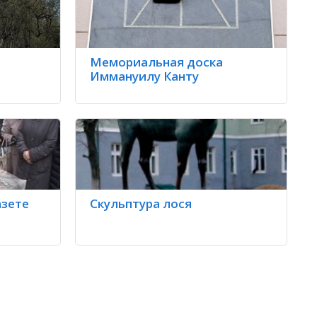
Мемориальная доска
Иммануилу Канту
азете
Скульптура лося