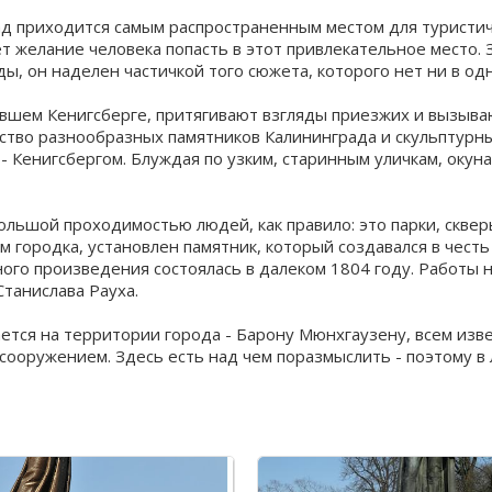
д приходится самым распространенным местом для туристич
ает желание человека попасть в этот привлекательное место
ды, он наделен частичкой того сюжета, которого нет ни в од
шем Кенигсберге, притягивают взгляды приезжих и вызывают
ство разнообразных памятников Калининграда и скульптурн
- Кенигсбергом. Блуждая по узким, старинным уличкам, окуна
льшой проходимостью людей, как правило: это парки, скверы
городка, установлен памятник, который создавался в честь 
ного произведения состоялась в далеком 1804 году. Работы 
Станислава Рауха.
тся на территории города - Барону Мюнхгаузену, всем извес
сооружением. Здесь есть над чем поразмыслить - поэтому в