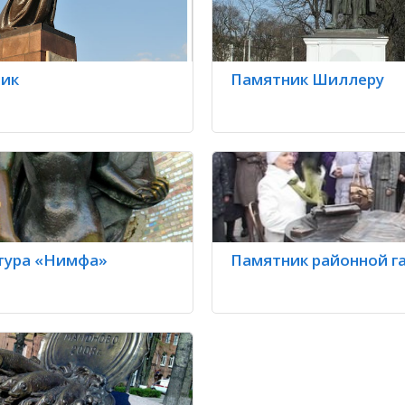
ик
Памятник Шиллеру
тура «Нимфа»
Памятник районной г