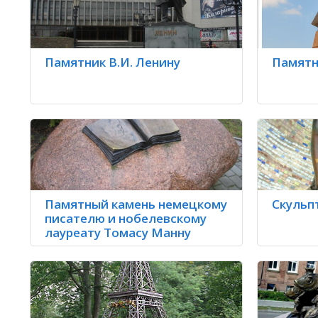
Памятник шпротам
г.Мамоново
Памятник В.И. Ленину
Памятн
Памятный камень немецкому
Скульп
писателю и нобелевскому
лауреату Томасу Манну