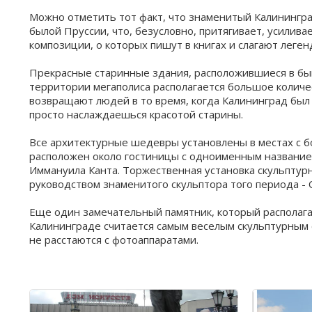
Томасу Манну
Можно отметить тот факт, что знаменитый Калинингра
Калининградская область,
былой Пруссии, что, безусловно, притягивает, усилив
Светлогорск, ул. Октябрьская, 34
композиции, о которых пишут в книгах и слагают леген
Прекрасные старинные здания, расположившиеся в быв
Скульптура «Нимфа»
территории мегаполиса располагается большое количе
Калининградская область,
возвращают людей в то время, когда Калининград был 
Светлогорск, ул. Морская
просто наслаждаешься красотой старины.
Все архитектурные шедевры установлены в местах с бо
Памятник районной газете
расположен около гостиницы с одноименным названием 
Иммануила Канта. Торжественная установка скульптур
Калининградская область, г.Гусев,
руководством знаменитого скульптора того периода - 
ул. Ульяновых, 10
Еще один замечательный памятник, который располагае
Калининграде считается самым веселым скульптурным 
Скульптура лося
не расстаются с фотоаппаратами.
г.Гусев, ул.Победы
Макет Эйфелевой башни
г.Гусев, ул.Школьная