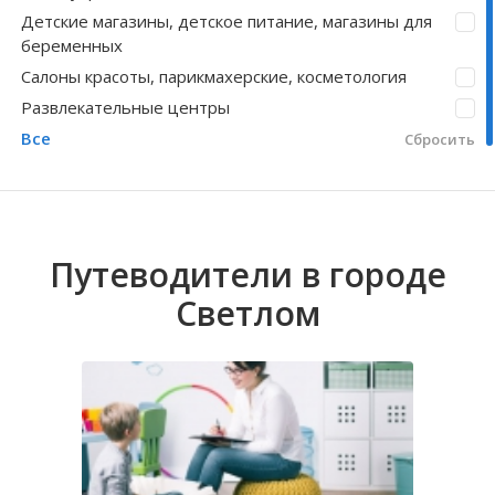
Детские магазины, детское питание, магазины для
Волгоградская область
Кировоградская область
Восточно-Казахстанская область
Березовка
Иркутская обла
Хмельницкая о
Северо-Казахст
Взморье
беременных
Салоны красоты, парикмахерские, косметология
Развлекательные центры
Все
Сбросить
Путеводители в городе
Светлом