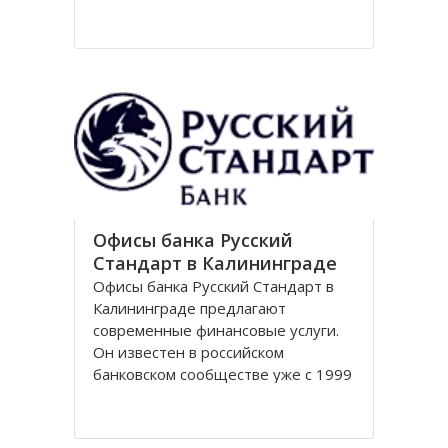
Национальный парк Куршская коса
стал одним из первых
национальных парков в Советском
Союзе, организованных в конце
80-х годов. Позже он был включен
в
Офисы банка Русский
Стандарт в Калининграде
Офисы банка Русский Стандарт в
Калининграде предлагают
современные финансовые услуги.
Он известен в российском
банковском сообществе уже с 1999
года, когда был зарегистрирован
устав кредитной организации. В
настоящее время он является