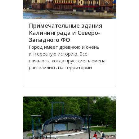
Примечательные здания
Калининграда и Северо-
Западного ФО
Город имеет древнюю и очень
интересную историю. Все
началось, когда прусские племена
расселились на территории
будущего городка в 1 веке.
Изначально он строился как город
-крепость. Многие сооружения
напоминают об этом до сих пор.
Сегодня это самый западный
мегаполис России. Ежегодно сюда