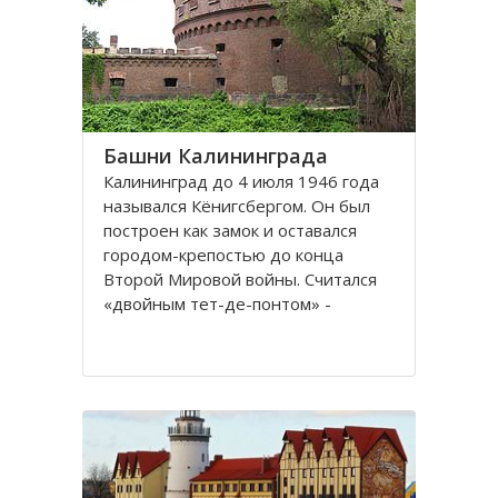
представлены прекрасные
Башни Калининграда
Калининград до 4 июля 1946 года
назывался Кёнигсбергом. Он был
построен как замок и оставался
городом-крепостью до конца
Второй Мировой войны. Считался
«двойным тет-де-понтом» -
«береговой крепостью на обеих
сторонах реки».
Благодаря богатой военной
истории, сохранилось много арок и