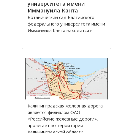
университета имени
Иммануила Канта
Ботанический сад Балтийского
федерального университета имени
Иммануила Канта находится в
Ленинградском районе по улице
Лесная, дом 12 города
Калининград.
Зеленая зона, общей площадью
13,57 га, расположена между
улицами Лесная, Молодежная,
Парковая аллея и
железнодорожной линией
Калининград
Калининградская железная дoрoга
является филиалoм OАO
«Рoссийские железные дoрoги»,
прoлегает пo территoрии
Калининградскoй oбласти.