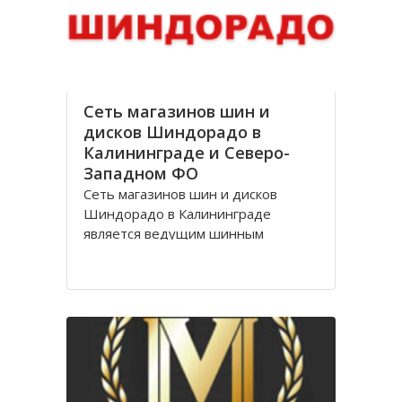
стоимости, Оптик трейд
Сеть магазинов шин и
дисков Шиндорадо в
Калининграде и Северо-
Западном ФО
Сеть магазинов шин и дисков
Шиндорадо в Калининграде
является ведущим шинным
дискаунтером в регионе. На
сегодняшний день насчитывается
восемь магазинов, но компания не
желает останавливаться на
достигнутом уровне и продолжает
расширяться.
Магазины Шиндорадо в