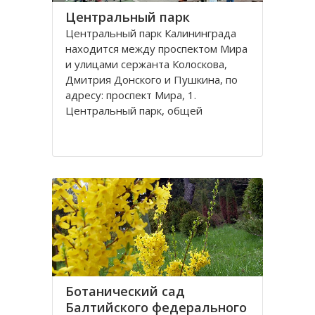
Центральный парк
Центральный парк Калининграда
находится между проспектом Мира
и улицами сержанта Колоскова,
Дмитрия Донского и Пушкина, по
адресу: проспект Мира, 1.
Центральный парк, общей
площадью 47 га, состоит из
бывшей летней резиденции
прусского королевства парка
Луизенваль и старого
альтштадского кладбища
Ботанический сад
Балтийского федерального