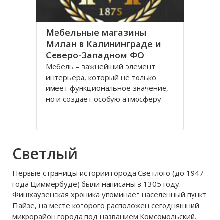
Калининграде предлагают своим
Мебельные магазины
Милан в Калининграде и
Северо-Западном ФО
Мебель – важнейший элемент
интерьера, который не только
имеет функциональное значение,
но и создает особую атмосферу
дома или офиса и подчеркивает
стиль помещения. Её выбор
зачастую сопровождается
утомительными походами по
Светлый
специализированным салонам в
поисках оптимального и доступного
Первые страницы истории города Светлого (до 1947
варианта
года Циммербуде) были написаны в 1305 году.
Фишхаузенская хроника упоминает населенный пункт
Пайзе, на месте которого расположен сегодняшний
микрорайон города под названием Комсомольский.