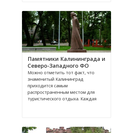
Санкт-Петербурге, поэтому летом
на пляжах области можно
полноценно отдохнуть
Памятники Калининграда и
Северо-Западного ФО
Можно отметить тот факт, что
знаменитый Калининград
приходится самым
распространенным местом для
туристического отдыха. Каждая
городская черта напоминает о
былой Пруссии, что, безусловно,
притягивает, усиливает желание
человека попасть в этот
привлекательное место. Здесь