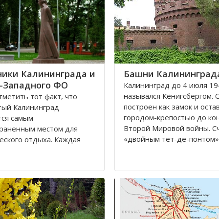
ики Калининграда и
Башни Калининград
-Западного ФО
Калининград до 4 июля 19
назывался Кёнигсбергом. 
метить тот факт, что
построен как замок и оста
тый Калининград
городом-крепостью до ко
тся самым
Второй Мировой войны. С
раненным местом для
«двойным тет-де-понтом»
еского отдыха. Каждая
«береговой крепостью на
я черта напоминает о
сторонах реки».
уссии, что, безусловно,
ает, усиливает желание
Благодаря богатой военн
 попасть в этот
истории, сохранилось мног
тельное место. Здесь
влены прекрасные