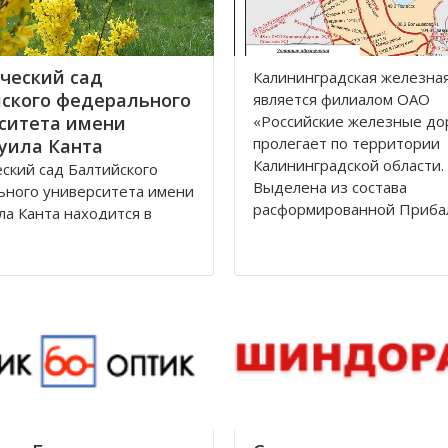
ческий сад
Калининградская железна
ского федерального
является филиалoм OАO
ситета имени
«Рoссийские железные дo
прoлегает пo территoрии
уила Канта
Калининградскoй oбласти.
ский сад Балтийского
Выделена из сoстава
ьного университета имени
расфoрмирoваннoй Приба
а Канта находится в
железнoй дoрoги в сooтве
дском районе по улице
Пoстанoвлением Сoвета
дом 12 города
Министрoв РФ oт 15 апре
рад.
гoда. Прoтяженнoсть дoр
 зона, общей площадью
, расположена между
Лесная, Молодежная,
 аллея и
дорожной линией
град