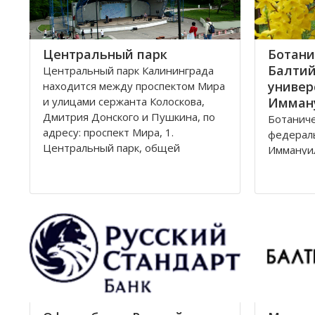
Центральный парк
Ботани
Балтий
Центральный парк Калининграда
универ
находится между проспектом Мира
и улицами сержанта Колоскова,
Имман
Дмитрия Донского и Пушкина, по
Ботаниче
адресу: проспект Мира, 1.
федерал
Центральный парк, общей
Иммануил
площадью 47 га, состоит из
Ленингра
бывшей летней резиденции
Лесная, 
прусского королевства парка
Калининг
Луизенваль и старого
альтштадского кладбища
Зеленая
13,57 га
улицами 
Парковая
железно
Калинин