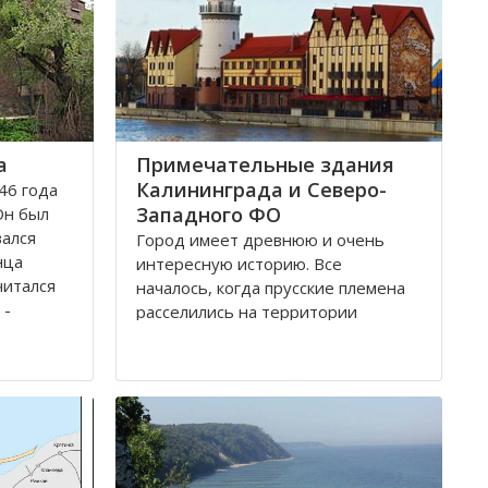
а
Примечательные здания
Калининграда и Северо-
46 года
Западного ФО
Он был
вался
Город имеет древнюю и очень
нца
интересную историю. Все
читался
началось, когда прусские племена
 -
расселились на территории
 обеих
будущего городка в 1 веке.
Изначально он строился как город
-крепость. Многие сооружения
ой
напоминают об этом до сих пор.
о арок и
Сегодня это самый западный
мегаполис России. Ежегодно сюда