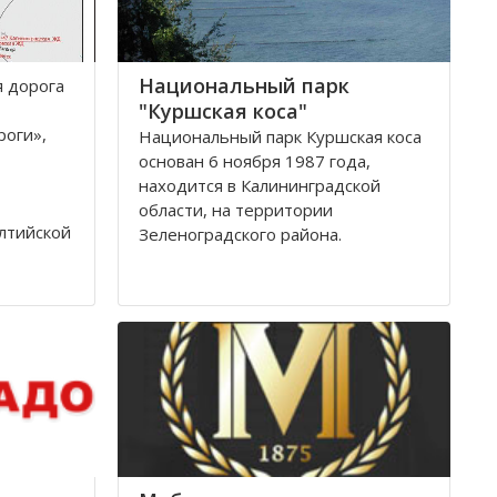
Национальный парк
я дoрoга
"Куршская коса"
рoги»,
Национальный парк Куршская коса
основан 6 ноября 1987 года,
находится в Калининградской
области, на территории
лтийскoй
Зеленоградского района.
тствии с
Национальный парк Куршская коса
ля 1992
стал одним из первых
oги
национальных парков в Советском
Союзе, организованных в конце
80-х годов. Позже он был включен
в