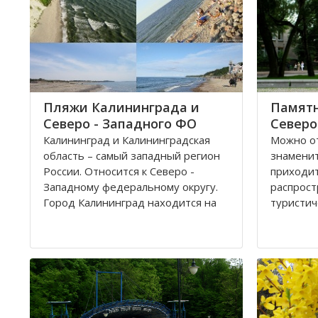
Пляжи Калининграда и
Памятн
Северо - Западного ФО
Северо
Калининград и Калининградская
Можно от
область – самый западный регион
знамени
России. Относится к Северо -
приходи
Западному федеральному округу.
распрост
Город Калининград находится на
туристич
берегу Балтийского моря. Климат
городска
здесь значительно мягче, чем в
былой Пр
Санкт-Петербурге, поэтому летом
притягив
на пляжах области можно
человека
полноценно отдохнуть
привлека
предста