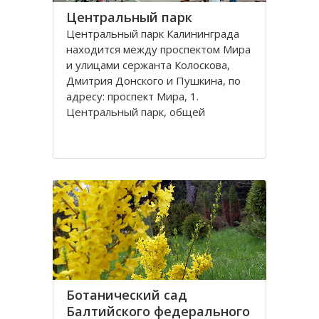
Центральный парк
Центральный парк Калининграда
находится между проспектом Мира
и улицами сержанта Колоскова,
Дмитрия Донского и Пушкина, по
адресу: проспект Мира, 1.
Центральный парк, общей
площадью 47 га, состоит из
бывшей летней резиденции
прусского королевства парка
Луизенваль и старого
альтштадского кладбища
Ботанический сад
Балтийского федерального