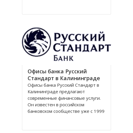
Национальный парк Куршская коса
стал одним из первых
национальных парков в Советском
Союзе, организованных в конце
80-х годов. Позже он был включен
в
Офисы банка Русский
Стандарт в Калининграде
Офисы банка Русский Стандарт в
Калининграде предлагают
современные финансовые услуги.
Он известен в российском
банковском сообществе уже с 1999
года, когда был зарегистрирован
устав кредитной организации. В
настоящее время он является