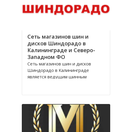
стоимости, Оптик трейд
Сеть магазинов шин и
дисков Шиндорадо в
Калининграде и Северо-
Западном ФО
Сеть магазинов шин и дисков
Шиндорадо в Калининграде
является ведущим шинным
дискаунтером в регионе. На
сегодняшний день насчитывается
восемь магазинов, но компания не
желает останавливаться на
достигнутом уровне и продолжает
расширяться.
Магазины Шиндорадо в