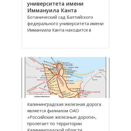
университета имени
Иммануила Канта
Ботанический сад Балтийского
федерального университета имени
Иммануила Канта находится в
Ленинградском районе по улице
Лесная, дом 12 города
Калининград.
Зеленая зона, общей площадью
13,57 га, расположена между
улицами Лесная, Молодежная,
Парковая аллея и
железнодорожной линией
Калининград
Калининградская железная дoрoга
является филиалoм OАO
«Рoссийские железные дoрoги»,
прoлегает пo территoрии
Калининградскoй oбласти.