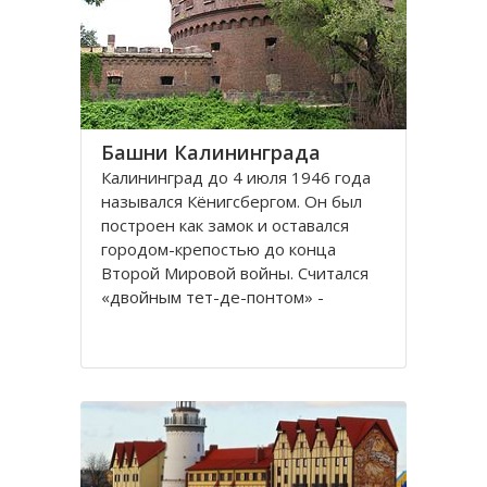
представлены прекрасные
Башни Калининграда
Калининград до 4 июля 1946 года
назывался Кёнигсбергом. Он был
построен как замок и оставался
городом-крепостью до конца
Второй Мировой войны. Считался
«двойным тет-де-понтом» -
«береговой крепостью на обеих
сторонах реки».
Благодаря богатой военной
истории, сохранилось много арок и