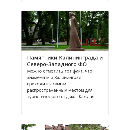
Санкт-Петербурге, поэтому летом
на пляжах области можно
полноценно отдохнуть
Памятники Калининграда и
Северо-Западного ФО
Можно отметить тот факт, что
знаменитый Калининград
приходится самым
распространенным местом для
туристического отдыха. Каждая
городская черта напоминает о
былой Пруссии, что, безусловно,
притягивает, усиливает желание
человека попасть в этот
привлекательное место. Здесь