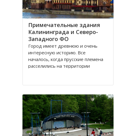
Примечательные здания
Калининграда и Северо-
Западного ФО
Город имеет древнюю и очень
интересную историю. Все
началось, когда прусские племена
расселились на территории
будущего городка в 1 веке.
Изначально он строился как город
-крепость. Многие сооружения
напоминают об этом до сих пор.
Сегодня это самый западный
мегаполис России. Ежегодно сюда