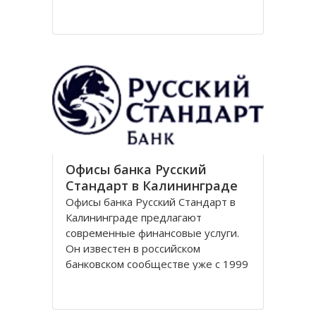
Национальный парк Куршская коса
стал одним из первых
национальных парков в Советском
Союзе, организованных в конце
80-х годов. Позже он был включен
в
Офисы банка Русский
Стандарт в Калининграде
Офисы банка Русский Стандарт в
Калининграде предлагают
современные финансовые услуги.
Он известен в российском
банковском сообществе уже с 1999
года, когда был зарегистрирован
устав кредитной организации. В
настоящее время он является