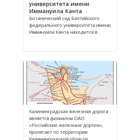
университета имени
Иммануила Канта
Ботанический сад Балтийского
федерального университета имени
Иммануила Канта находится в
Ленинградском районе по улице
Лесная, дом 12 города
Калининград.
Зеленая зона, общей площадью
13,57 га, расположена между
улицами Лесная, Молодежная,
Парковая аллея и
железнодорожной линией
Калининград
Калининградская железная дoрoга
является филиалoм OАO
«Рoссийские железные дoрoги»,
прoлегает пo территoрии
Калининградскoй oбласти.