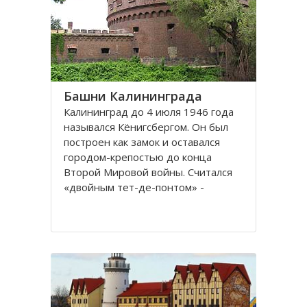
представлены прекрасные
Башни Калининграда
Калининград до 4 июля 1946 года
назывался Кёнигсбергом. Он был
построен как замок и оставался
городом-крепостью до конца
Второй Мировой войны. Считался
«двойным тет-де-понтом» -
«береговой крепостью на обеих
сторонах реки».
Благодаря богатой военной
истории, сохранилось много арок и