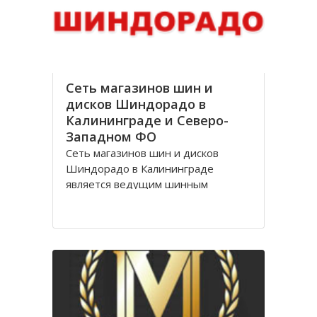
стоимости, Оптик трейд
Сеть магазинов шин и
дисков Шиндорадо в
Калининграде и Северо-
Западном ФО
Сеть магазинов шин и дисков
Шиндорадо в Калининграде
является ведущим шинным
дискаунтером в регионе. На
сегодняшний день насчитывается
восемь магазинов, но компания не
желает останавливаться на
достигнутом уровне и продолжает
расширяться.
Магазины Шиндорадо в