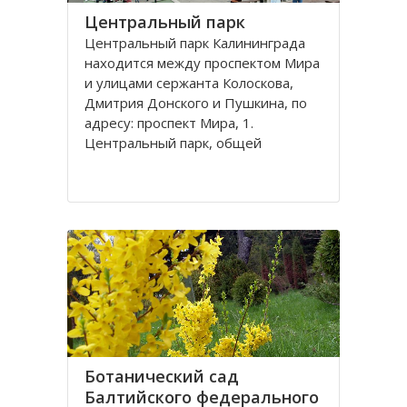
Центральный парк
Центральный парк Калининграда
находится между проспектом Мира
и улицами сержанта Колоскова,
Дмитрия Донского и Пушкина, по
адресу: проспект Мира, 1.
Центральный парк, общей
площадью 47 га, состоит из
бывшей летней резиденции
прусского королевства парка
Луизенваль и старого
альтштадского кладбища
Ботанический сад
Балтийского федерального