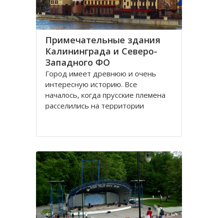
Примечательные здания
Калининграда и Северо-
Западного ФО
Город имеет древнюю и очень
интересную историю. Все
началось, когда прусские племена
расселились на территории
будущего городка в 1 веке.
Изначально он строился как город
-крепость. Многие сооружения
напоминают об этом до сих пор.
Сегодня это самый западный
мегаполис России. Ежегодно сюда