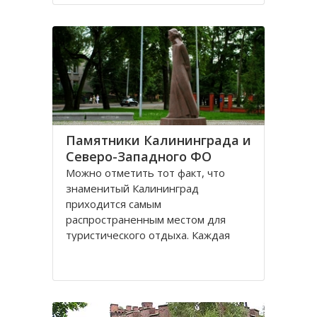
Санкт-Петербурге, поэтому летом
на пляжах области можно
полноценно отдохнуть
Памятники Калининграда и
Северо-Западного ФО
Можно отметить тот факт, что
знаменитый Калининград
приходится самым
распространенным местом для
туристического отдыха. Каждая
городская черта напоминает о
былой Пруссии, что, безусловно,
притягивает, усиливает желание
человека попасть в этот
привлекательное место. Здесь