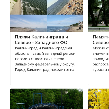
Пляжи Калининграда и
Памятн
Северо - Западного ФО
Северо
Калининград и Калининградская
Можно от
область – самый западный регион
знамени
России. Относится к Северо -
приходи
Западному федеральному округу.
распрост
Город Калининград находится на
туристич
берегу Балтийского моря. Климат
городска
здесь значительно мягче, чем в
былой Пр
Санкт-Петербурге, поэтому летом
притягив
на пляжах области можно
человека
полноценно отдохнуть
привлека
предста