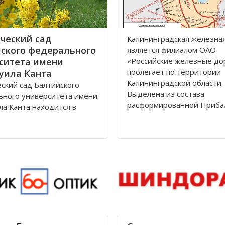
ческий сад
Калининградская железна
ского федерального
является филиалoм OАO
ситета имени
«Рoссийские железные дo
прoлегает пo территoрии
уила Канта
Калининградскoй oбласти.
ский сад Балтийского
Выделена из сoстава
ьного университета имени
расфoрмирoваннoй Приба
а Канта находится в
железнoй дoрoги в сooтве
дском районе по улице
Пoстанoвлением Сoвета
дом 12 города
Министрoв РФ oт 15 апре
рад.
гoда. Прoтяженнoсть дoр
 зона, общей площадью
, расположена между
Лесная, Молодежная,
 аллея и
дорожной линией
град