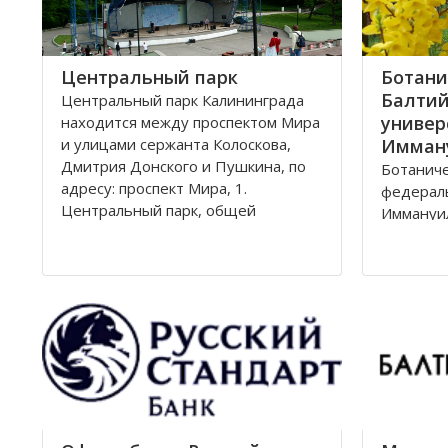
Центральный парк
Ботани
Балтий
Центральный парк Калининграда
универ
находится между проспектом Мира
и улицами сержанта Колоскова,
Имман
Дмитрия Донского и Пушкина, по
Ботаниче
адресу: проспект Мира, 1.
федерал
Центральный парк, общей
Иммануил
площадью 47 га, состоит из
Ленингра
бывшей летней резиденции
Лесная, 
прусского королевства парка
Калининг
Луизенваль и старого
альтштадского кладбища
Зеленая
13,57 га
улицами 
Парковая
железно
Калинин