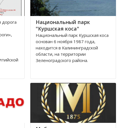
Национальный парк
я дoрoга
"Куршская коса"
рoги»,
Национальный парк Куршская коса
основан 6 ноября 1987 года,
находится в Калининградской
области, на территории
лтийскoй
Зеленоградского района.
тствии с
Национальный парк Куршская коса
ля 1992
стал одним из первых
oги
национальных парков в Советском
Союзе, организованных в конце
80-х годов. Позже он был включен
в