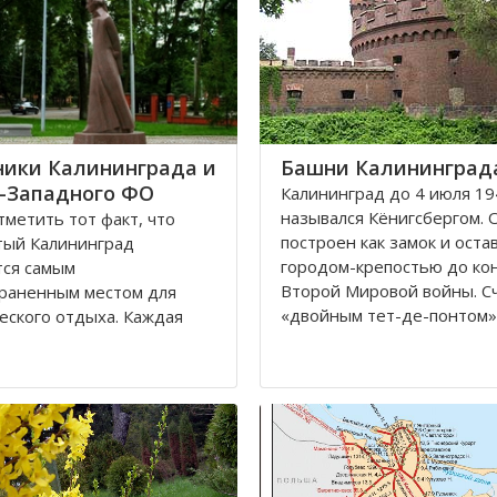
ики Калининграда и
Башни Калининград
-Западного ФО
Калининград до 4 июля 19
назывался Кёнигсбергом. 
метить тот факт, что
построен как замок и оста
тый Калининград
городом-крепостью до ко
тся самым
Второй Мировой войны. С
раненным местом для
«двойным тет-де-понтом»
еского отдыха. Каждая
«береговой крепостью на
я черта напоминает о
сторонах реки».
уссии, что, безусловно,
ает, усиливает желание
Благодаря богатой военн
 попасть в этот
истории, сохранилось мног
тельное место. Здесь
влены прекрасные