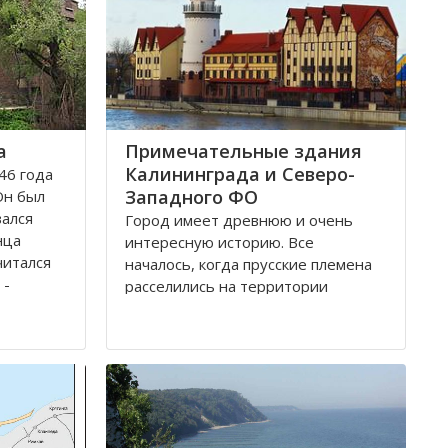
а
Примечательные здания
Калининграда и Северо-
46 года
Западного ФО
Он был
вался
Город имеет древнюю и очень
нца
интересную историю. Все
читался
началось, когда прусские племена
 -
расселились на территории
 обеих
будущего городка в 1 веке.
Изначально он строился как город
-крепость. Многие сооружения
ой
напоминают об этом до сих пор.
о арок и
Сегодня это самый западный
мегаполис России. Ежегодно сюда