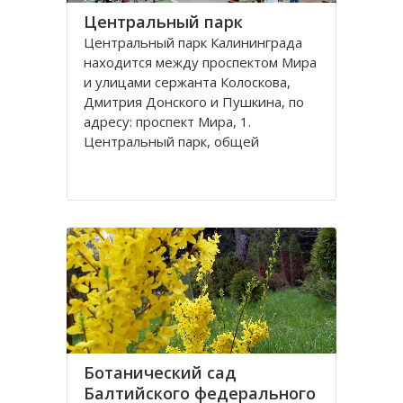
Центральный парк
Центральный парк Калининграда
находится между проспектом Мира
и улицами сержанта Колоскова,
Дмитрия Донского и Пушкина, по
адресу: проспект Мира, 1.
Центральный парк, общей
площадью 47 га, состоит из
бывшей летней резиденции
прусского королевства парка
Луизенваль и старого
альтштадского кладбища
Ботанический сад
Балтийского федерального