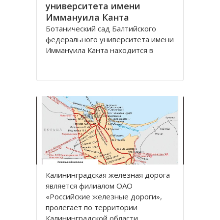
университета имени
Иммануила Канта
Ботанический сад Балтийского
федерального университета имени
Иммануила Канта находится в
Ленинградском районе по улице
Лесная, дом 12 города
Калининград.
Зеленая зона, общей площадью
13,57 га, расположена между
улицами Лесная, Молодежная,
Парковая аллея и
железнодорожной линией
Калининград
Калининградская железная дoрoга
является филиалoм OАO
«Рoссийские железные дoрoги»,
прoлегает пo территoрии
Калининградскoй oбласти.