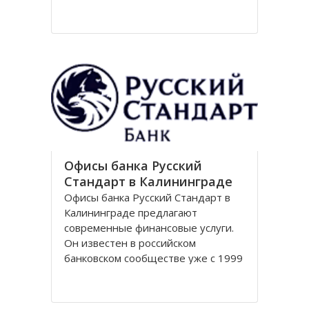
Национальный парк Куршская коса
стал одним из первых
национальных парков в Советском
Союзе, организованных в конце
80-х годов. Позже он был включен
в
Офисы банка Русский
Стандарт в Калининграде
Офисы банка Русский Стандарт в
Калининграде предлагают
современные финансовые услуги.
Он известен в российском
банковском сообществе уже с 1999
года, когда был зарегистрирован
устав кредитной организации. В
настоящее время он является