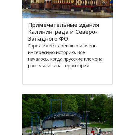
Примечательные здания
Калининграда и Северо-
Западного ФО
Город имеет древнюю и очень
интересную историю. Все
началось, когда прусские племена
расселились на территории
будущего городка в 1 веке.
Изначально он строился как город
-крепость. Многие сооружения
напоминают об этом до сих пор.
Сегодня это самый западный
мегаполис России. Ежегодно сюда