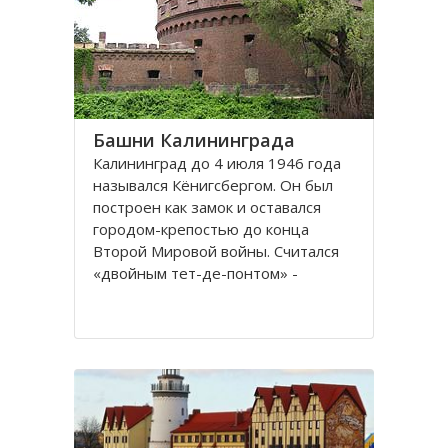
представлены прекрасные
Башни Калининграда
Калининград до 4 июля 1946 года
назывался Кёнигсбергом. Он был
построен как замок и оставался
городом-крепостью до конца
Второй Мировой войны. Считался
«двойным тет-де-понтом» -
«береговой крепостью на обеих
сторонах реки».
Благодаря богатой военной
истории, сохранилось много арок и