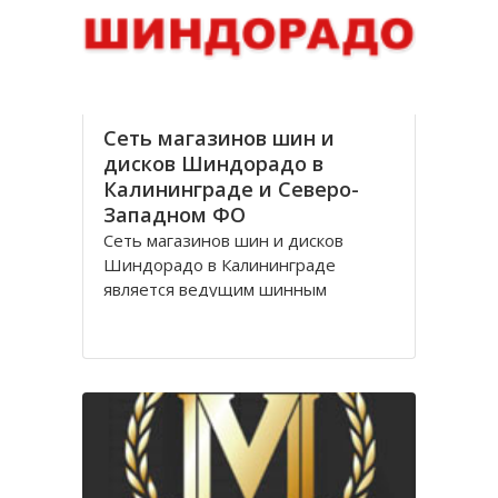
стоимости, Оптик трейд
Сеть магазинов шин и
дисков Шиндорадо в
Калининграде и Северо-
Западном ФО
Сеть магазинов шин и дисков
Шиндорадо в Калининграде
является ведущим шинным
дискаунтером в регионе. На
сегодняшний день насчитывается
восемь магазинов, но компания не
желает останавливаться на
достигнутом уровне и продолжает
расширяться.
Магазины Шиндорадо в