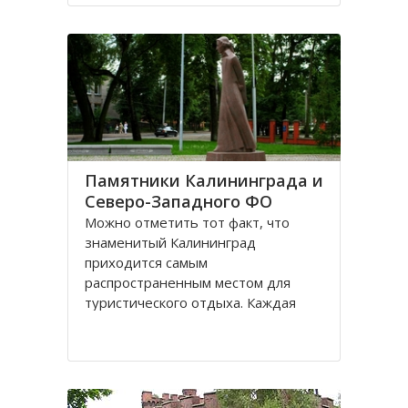
Санкт-Петербурге, поэтому летом
на пляжах области можно
полноценно отдохнуть
Памятники Калининграда и
Северо-Западного ФО
Можно отметить тот факт, что
знаменитый Калининград
приходится самым
распространенным местом для
туристического отдыха. Каждая
городская черта напоминает о
былой Пруссии, что, безусловно,
притягивает, усиливает желание
человека попасть в этот
привлекательное место. Здесь