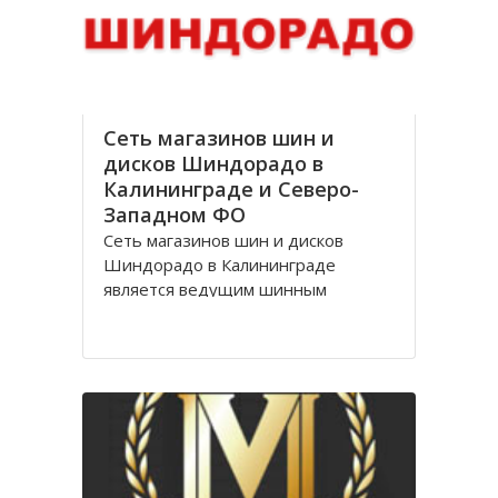
стоимости, Оптик трейд
Сеть магазинов шин и
дисков Шиндорадо в
Калининграде и Северо-
Западном ФО
Сеть магазинов шин и дисков
Шиндорадо в Калининграде
является ведущим шинным
дискаунтером в регионе. На
сегодняшний день насчитывается
восемь магазинов, но компания не
желает останавливаться на
достигнутом уровне и продолжает
расширяться.
Магазины Шиндорадо в