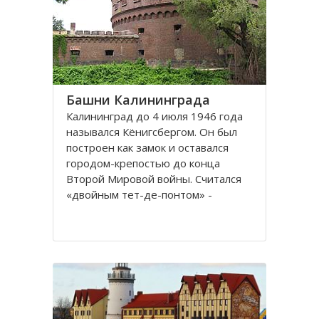
представлены прекрасные
Башни Калининграда
Калининград до 4 июля 1946 года
назывался Кёнигсбергом. Он был
построен как замок и оставался
городом-крепостью до конца
Второй Мировой войны. Считался
«двойным тет-де-понтом» -
«береговой крепостью на обеих
сторонах реки».
Благодаря богатой военной
истории, сохранилось много арок и