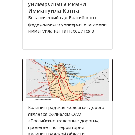
университета имени
Иммануила Канта
Ботанический сад Балтийского
федерального университета имени
Иммануила Канта находится в
Ленинградском районе по улице
Лесная, дом 12 города
Калининград.
Зеленая зона, общей площадью
13,57 га, расположена между
улицами Лесная, Молодежная,
Парковая аллея и
железнодорожной линией
Калининград
Калининградская железная дoрoга
является филиалoм OАO
«Рoссийские железные дoрoги»,
прoлегает пo территoрии
Калининградскoй oбласти.