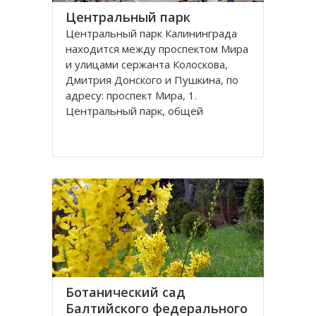
Центральный парк
Центральный парк Калининграда
находится между проспектом Мира
и улицами сержанта Колоскова,
Дмитрия Донского и Пушкина, по
адресу: проспект Мира, 1.
Центральный парк, общей
площадью 47 га, состоит из
бывшей летней резиденции
прусского королевства парка
Луизенваль и старого
альтштадского кладбища
Ботанический сад
Балтийского федерального