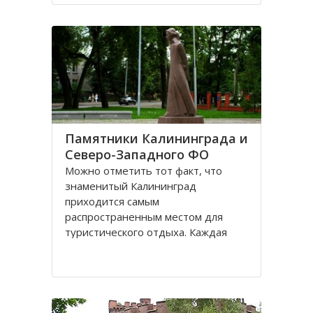
Санкт-Петербурге, поэтому летом
на пляжах области можно
полноценно отдохнуть
Памятники Калининграда и
Северо-Западного ФО
Можно отметить тот факт, что
знаменитый Калининград
приходится самым
распространенным местом для
туристического отдыха. Каждая
городская черта напоминает о
былой Пруссии, что, безусловно,
притягивает, усиливает желание
человека попасть в этот
привлекательное место. Здесь