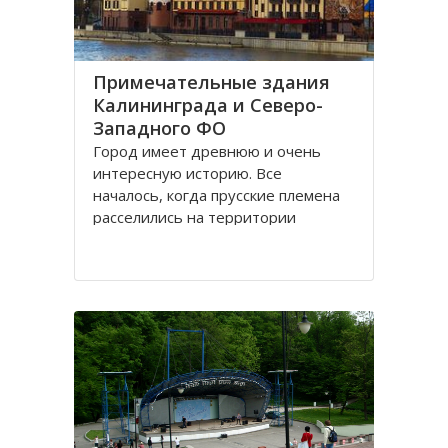
Примечательные здания
Калининграда и Северо-
Западного ФО
Город имеет древнюю и очень
интересную историю. Все
началось, когда прусские племена
расселились на территории
будущего городка в 1 веке.
Изначально он строился как город
-крепость. Многие сооружения
напоминают об этом до сих пор.
Сегодня это самый западный
мегаполис России. Ежегодно сюда