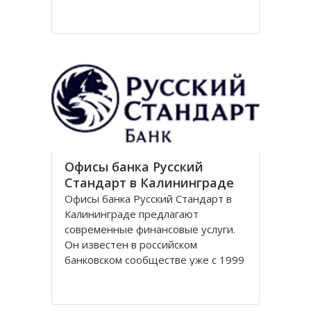
Национальный парк Куршская коса
стал одним из первых
национальных парков в Советском
Союзе, организованных в конце
80-х годов. Позже он был включен
в
Офисы банка Русский
Стандарт в Калининграде
Офисы банка Русский Стандарт в
Калининграде предлагают
современные финансовые услуги.
Он известен в российском
банковском сообществе уже с 1999
года, когда был зарегистрирован
устав кредитной организации. В
настоящее время он является