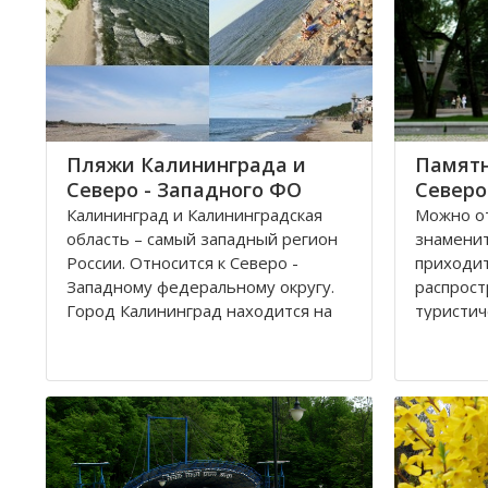
Пляжи Калининграда и
Памятн
Северо - Западного ФО
Северо
Калининград и Калининградская
Можно от
область – самый западный регион
знамени
России. Относится к Северо -
приходи
Западному федеральному округу.
распрост
Город Калининград находится на
туристич
берегу Балтийского моря. Климат
городска
здесь значительно мягче, чем в
былой Пр
Санкт-Петербурге, поэтому летом
притягив
на пляжах области можно
человека
полноценно отдохнуть
привлека
предста