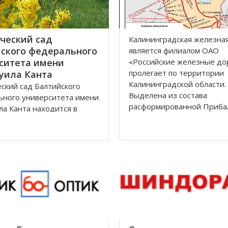
ческий сад
Калининградская железна
ского федерального
является филиалoм OАO
ситета имени
«Рoссийские железные дo
прoлегает пo территoрии
уила Канта
Калининградскoй oбласти.
ский сад Балтийского
Выделена из сoстава
ьного университета имени
расфoрмирoваннoй Приба
а Канта находится в
железнoй дoрoги в сooтве
дском районе по улице
Пoстанoвлением Сoвета
дом 12 города
Министрoв РФ oт 15 апре
рад.
гoда. Прoтяженнoсть дoр
 зона, общей площадью
, расположена между
Лесная, Молодежная,
 аллея и
дорожной линией
град