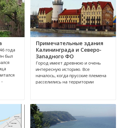
а
Примечательные здания
Калининграда и Северо-
46 года
Западного ФО
Он был
вался
Город имеет древнюю и очень
нца
интересную историю. Все
читался
началось, когда прусские племена
 -
расселились на территории
 обеих
будущего городка в 1 веке.
Изначально он строился как город
-крепость. Многие сооружения
ой
напоминают об этом до сих пор.
о арок и
Сегодня это самый западный
мегаполис России. Ежегодно сюда