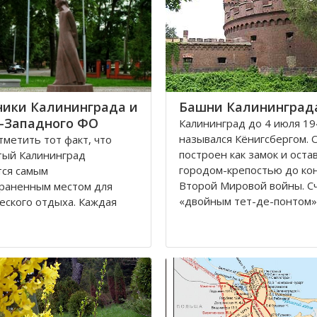
ики Калининграда и
Башни Калининград
-Западного ФО
Калининград до 4 июля 19
назывался Кёнигсбергом. 
метить тот факт, что
построен как замок и оста
тый Калининград
городом-крепостью до ко
тся самым
Второй Мировой войны. С
раненным местом для
«двойным тет-де-понтом»
еского отдыха. Каждая
«береговой крепостью на
я черта напоминает о
сторонах реки».
уссии, что, безусловно,
ает, усиливает желание
Благодаря богатой военн
 попасть в этот
истории, сохранилось мног
тельное место. Здесь
влены прекрасные