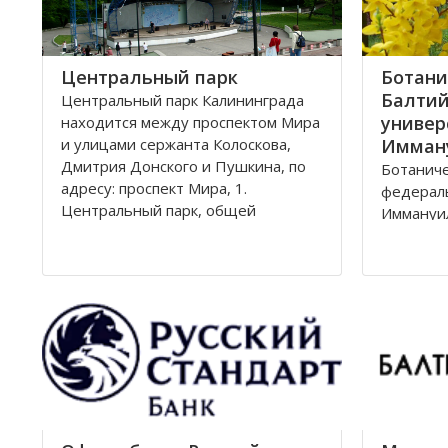
Центральный парк
Ботани
Балтий
Центральный парк Калининграда
универ
находится между проспектом Мира
и улицами сержанта Колоскова,
Имман
Дмитрия Донского и Пушкина, по
Ботаниче
адресу: проспект Мира, 1.
федерал
Центральный парк, общей
Иммануил
площадью 47 га, состоит из
Ленингра
бывшей летней резиденции
Лесная, 
прусского королевства парка
Калининг
Луизенваль и старого
альтштадского кладбища
Зеленая
13,57 га
улицами 
Парковая
железно
Калинин