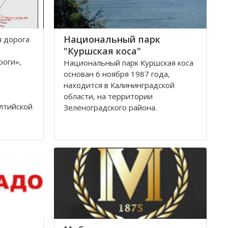
Национальный парк
я дoрoга
"Куршская коса"
рoги»,
Национальный парк Куршская коса
основан 6 ноября 1987 года,
находится в Калининградской
области, на территории
лтийскoй
Зеленоградского района.
тствии с
Национальный парк Куршская коса
ля 1992
стал одним из первых
oги
национальных парков в Советском
Союзе, организованных в конце
80-х годов. Позже он был включен
в