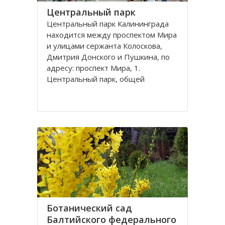
Центральный парк
Центральный парк Калининграда
находится между проспектом Мира
и улицами сержанта Колоскова,
Дмитрия Донского и Пушкина, по
адресу: проспект Мира, 1.
Центральный парк, общей
площадью 47 га, состоит из
бывшей летней резиденции
прусского королевства парка
Луизенваль и старого
альтштадского кладбища
Ботанический сад
Балтийского федерального