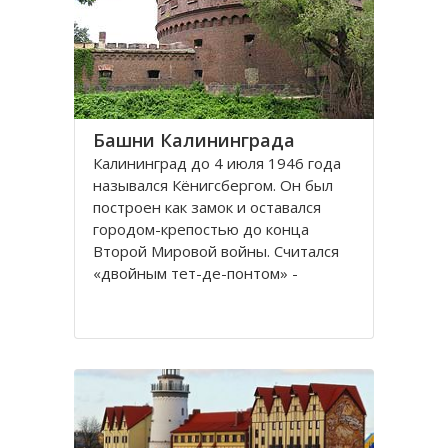
представлены прекрасные
Башни Калининграда
Калининград до 4 июля 1946 года
назывался Кёнигсбергом. Он был
построен как замок и оставался
городом-крепостью до конца
Второй Мировой войны. Считался
«двойным тет-де-понтом» -
«береговой крепостью на обеих
сторонах реки».
Благодаря богатой военной
истории, сохранилось много арок и