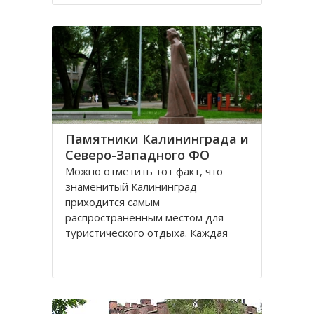
Санкт-Петербурге, поэтому летом
на пляжах области можно
полноценно отдохнуть
Памятники Калининграда и
Северо-Западного ФО
Можно отметить тот факт, что
знаменитый Калининград
приходится самым
распространенным местом для
туристического отдыха. Каждая
городская черта напоминает о
былой Пруссии, что, безусловно,
притягивает, усиливает желание
человека попасть в этот
привлекательное место. Здесь