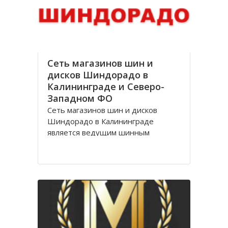
стоимости, Оптик трейд
Сеть магазинов шин и
дисков Шиндорадо в
Калининграде и Северо-
Западном ФО
Сеть магазинов шин и дисков
Шиндорадо в Калининграде
является ведущим шинным
дискаунтером в регионе. На
сегодняшний день насчитывается
восемь магазинов, но компания не
желает останавливаться на
достигнутом уровне и продолжает
расширяться.
Магазины Шиндорадо в