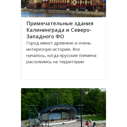
Примечательные здания
Калининграда и Северо-
Западного ФО
Город имеет древнюю и очень
интересную историю. Все
началось, когда прусские племена
расселились на территории
будущего городка в 1 веке.
Изначально он строился как город
-крепость. Многие сооружения
напоминают об этом до сих пор.
Сегодня это самый западный
мегаполис России. Ежегодно сюда