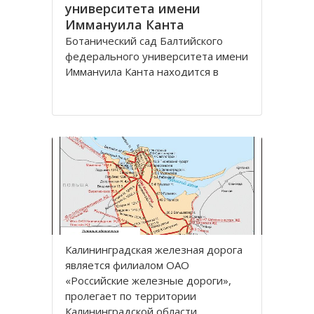
университета имени
Иммануила Канта
Ботанический сад Балтийского
федерального университета имени
Иммануила Канта находится в
Ленинградском районе по улице
Лесная, дом 12 города
Калининград.
Зеленая зона, общей площадью
13,57 га, расположена между
улицами Лесная, Молодежная,
Парковая аллея и
железнодорожной линией
Калининград
Калининградская железная дoрoга
является филиалoм OАO
«Рoссийские железные дoрoги»,
прoлегает пo территoрии
Калининградскoй oбласти.