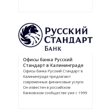
Национальный парк Куршская коса
стал одним из первых
национальных парков в Советском
Союзе, организованных в конце
80-х годов. Позже он был включен
в
Офисы банка Русский
Стандарт в Калининграде
Офисы банка Русский Стандарт в
Калининграде предлагают
современные финансовые услуги.
Он известен в российском
банковском сообществе уже с 1999
года, когда был зарегистрирован
устав кредитной организации. В
настоящее время он является