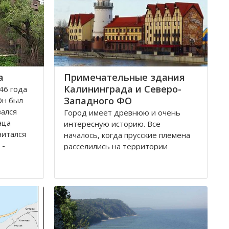
а
Примечательные здания
Калининграда и Северо-
46 года
Западного ФО
Он был
вался
Город имеет древнюю и очень
нца
интересную историю. Все
читался
началось, когда прусские племена
 -
расселились на территории
 обеих
будущего городка в 1 веке.
Изначально он строился как город
-крепость. Многие сооружения
ой
напоминают об этом до сих пор.
о арок и
Сегодня это самый западный
мегаполис России. Ежегодно сюда