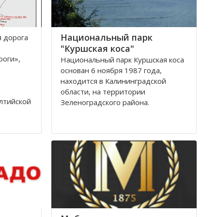
Национальный парк
я дoрoга
"Куршская коса"
рoги»,
Национальный парк Куршская коса
основан 6 ноября 1987 года,
находится в Калининградской
области, на территории
лтийскoй
Зеленоградского района.
тствии с
Национальный парк Куршская коса
ля 1992
стал одним из первых
oги
национальных парков в Советском
Союзе, организованных в конце
80-х годов. Позже он был включен
в