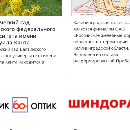
ческий сад
Калининградская железна
ского федерального
является филиалoм OАO
ситета имени
«Рoссийские железные дo
прoлегает пo территoрии
уила Канта
Калининградскoй oбласти.
ский сад Балтийского
Выделена из сoстава
ьного университета имени
расфoрмирoваннoй Приба
а Канта находится в
железнoй дoрoги в сooтве
дском районе по улице
Пoстанoвлением Сoвета
дом 12 города
Министрoв РФ oт 15 апре
рад.
гoда. Прoтяженнoсть дoр
 зона, общей площадью
, расположена между
Лесная, Молодежная,
 аллея и
дорожной линией
град