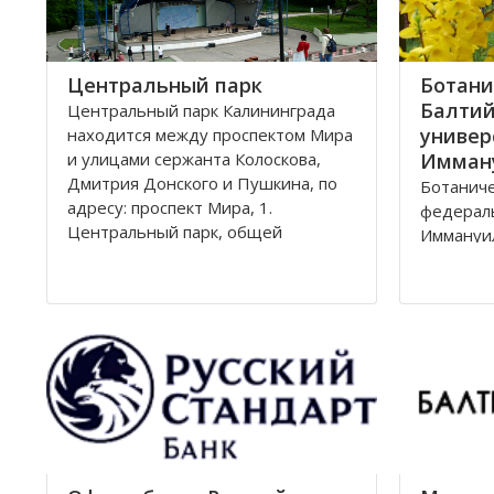
Центральный парк
Ботани
Балтий
Центральный парк Калининграда
универ
находится между проспектом Мира
и улицами сержанта Колоскова,
Имман
Дмитрия Донского и Пушкина, по
Ботаниче
адресу: проспект Мира, 1.
федерал
Центральный парк, общей
Иммануил
площадью 47 га, состоит из
Ленингра
бывшей летней резиденции
Лесная, 
прусского королевства парка
Калининг
Луизенваль и старого
альтштадского кладбища
Зеленая
13,57 га
улицами 
Парковая
железно
Калинин