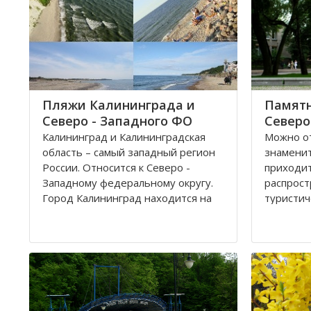
Пляжи Калининграда и
Памятн
Северо - Западного ФО
Северо
Калининград и Калининградская
Можно от
область – самый западный регион
знамени
России. Относится к Северо -
приходи
Западному федеральному округу.
распрост
Город Калининград находится на
туристич
берегу Балтийского моря. Климат
городска
здесь значительно мягче, чем в
былой Пр
Санкт-Петербурге, поэтому летом
притягив
на пляжах области можно
человека
полноценно отдохнуть
привлека
предста