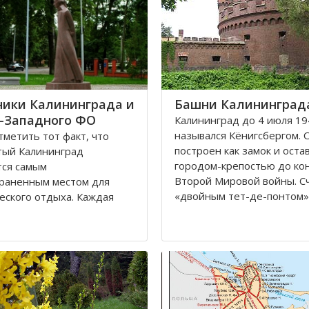
ики Калининграда и
Башни Калининград
-Западного ФО
Калининград до 4 июля 19
назывался Кёнигсбергом. 
метить тот факт, что
построен как замок и оста
тый Калининград
городом-крепостью до ко
тся самым
Второй Мировой войны. С
раненным местом для
«двойным тет-де-понтом»
еского отдыха. Каждая
«береговой крепостью на
я черта напоминает о
сторонах реки».
уссии, что, безусловно,
ает, усиливает желание
Благодаря богатой военн
 попасть в этот
истории, сохранилось мног
тельное место. Здесь
влены прекрасные