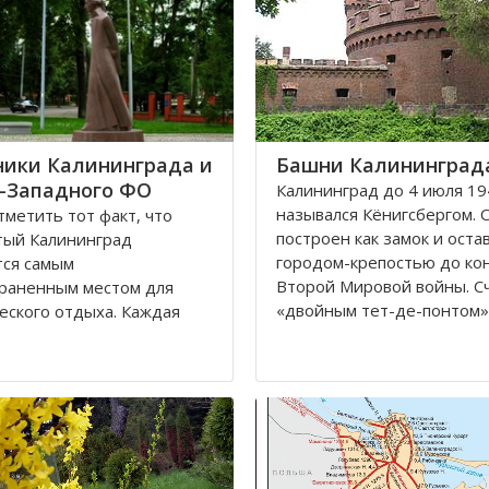
ики Калининграда и
Башни Калининград
-Западного ФО
Калининград до 4 июля 19
назывался Кёнигсбергом. 
метить тот факт, что
построен как замок и оста
тый Калининград
городом-крепостью до ко
тся самым
Второй Мировой войны. С
раненным местом для
«двойным тет-де-понтом»
еского отдыха. Каждая
«береговой крепостью на
я черта напоминает о
сторонах реки».
уссии, что, безусловно,
ает, усиливает желание
Благодаря богатой военн
 попасть в этот
истории, сохранилось мног
тельное место. Здесь
влены прекрасные