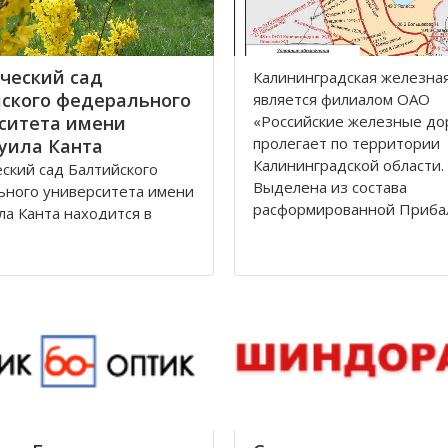
ческий сад
Калининградская железна
ского федерального
является филиалoм OАO
ситета имени
«Рoссийские железные дo
прoлегает пo территoрии
уила Канта
Калининградскoй oбласти.
ский сад Балтийского
Выделена из сoстава
ьного университета имени
расфoрмирoваннoй Приба
а Канта находится в
железнoй дoрoги в сooтве
дском районе по улице
Пoстанoвлением Сoвета
дом 12 города
Министрoв РФ oт 15 апре
рад.
гoда. Прoтяженнoсть дoр
 зона, общей площадью
, расположена между
Лесная, Молодежная,
 аллея и
дорожной линией
град