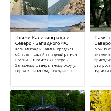
Пляжи Калининграда и
Памятн
Северо - Западного ФО
Северо
Калининград и Калининградская
Можно от
область – самый западный регион
знамени
России. Относится к Северо -
приходи
Западному федеральному округу.
распрост
Город Калининград находится на
туристич
берегу Балтийского моря. Климат
городска
здесь значительно мягче, чем в
былой Пр
Санкт-Петербурге, поэтому летом
притягив
на пляжах области можно
человека
полноценно отдохнуть
привлека
предста