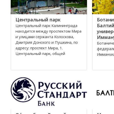
Центральный парк
Ботани
Балтий
Центральный парк Калининграда
универ
находится между проспектом Мира
и улицами сержанта Колоскова,
Имман
Дмитрия Донского и Пушкина, по
Ботаниче
адресу: проспект Мира, 1.
федерал
Центральный парк, общей
Иммануил
площадью 47 га, состоит из
Ленингра
бывшей летней резиденции
Лесная, 
прусского королевства парка
Калининг
Луизенваль и старого
альтштадского кладбища
Зеленая
13,57 га
улицами 
Парковая
железно
Калинин