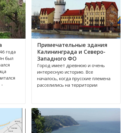
а
Примечательные здания
Калининграда и Северо-
46 года
Западного ФО
Он был
вался
Город имеет древнюю и очень
нца
интересную историю. Все
читался
началось, когда прусские племена
 -
расселились на территории
 обеих
будущего городка в 1 веке.
Изначально он строился как город
-крепость. Многие сооружения
ой
напоминают об этом до сих пор.
о арок и
Сегодня это самый западный
мегаполис России. Ежегодно сюда